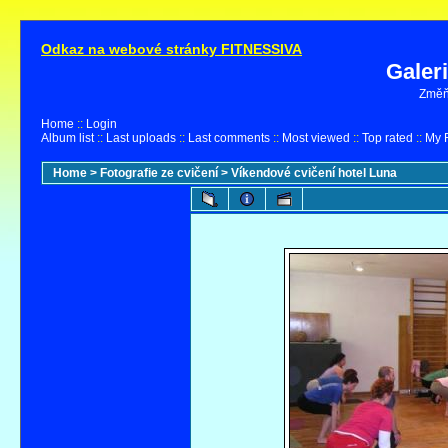
Odkaz na webové stránky FITNESSIVA
Galer
Změňt
Home
::
Login
Album list
::
Last uploads
::
Last comments
::
Most viewed
::
Top rated
::
My F
Home
>
Fotografie ze cvičení
>
Víkendové cvičení hotel Luna