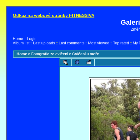
Odkaz na webové stránky FITNESSIVA
Galer
Změňt
Home
::
Login
Album list
::
Last uploads
::
Last comments
::
Most viewed
::
Top rated
::
My F
Home
>
Fotografie ze cvičení
>
Cvičení u moře