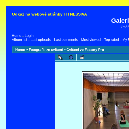
Odkaz na webové stránky FITNESSIVA
Galer
Změňt
Home
::
Login
Album list
::
Last uploads
::
Last comments
::
Most viewed
::
Top rated
::
My F
Home
>
Fotografie ze cvičení
>
Cvičení ve Factory Pro