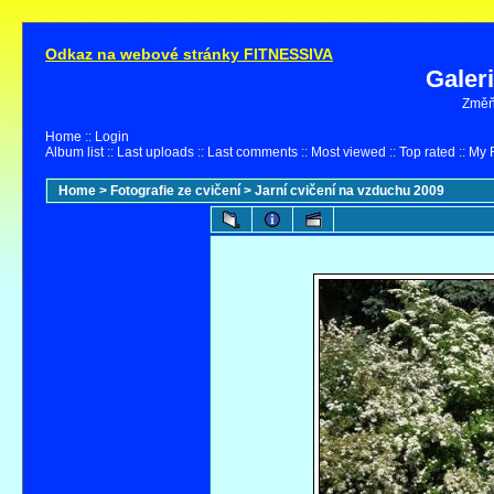
Odkaz na webové stránky FITNESSIVA
Galer
Změňt
Home
::
Login
Album list
::
Last uploads
::
Last comments
::
Most viewed
::
Top rated
::
My F
Home
>
Fotografie ze cvičení
>
Jarní cvičení na vzduchu 2009