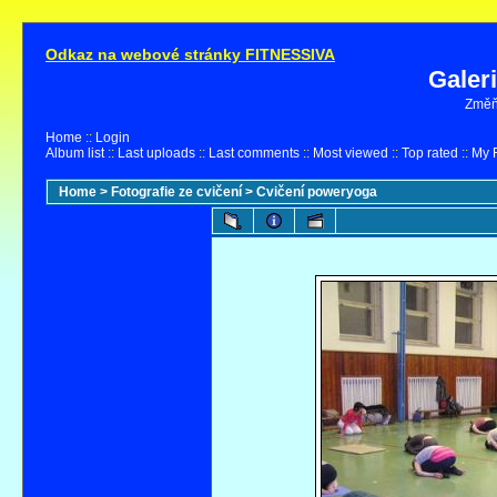
Odkaz na webové stránky FITNESSIVA
Galer
Změňt
Home
::
Login
Album list
::
Last uploads
::
Last comments
::
Most viewed
::
Top rated
::
My F
Home
>
Fotografie ze cvičení
>
Cvičení poweryoga